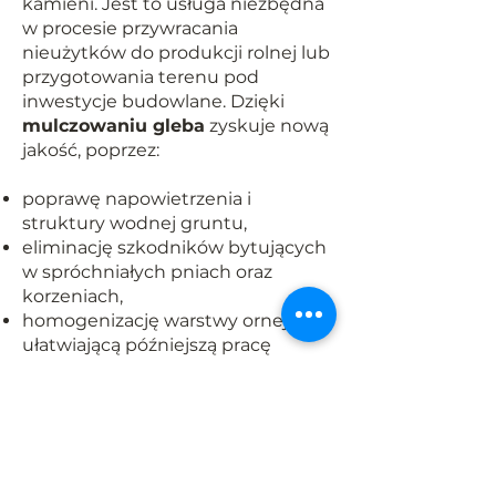
kamieni. Jest to usługa niezbędna
w procesie przywracania
nieużytków do produkcji rolnej lub
przygotowania terenu pod
inwestycje budowlane. Dzięki
mulczowaniu gleba
zyskuje nową
jakość, poprzez:
poprawę napowietrzenia i
struktury wodnej gruntu,
eliminację szkodników bytujących
w spróchniałych pniach oraz
korzeniach,
homogenizację warstwy ornej,
ułatwiającą późniejszą pracę
maszyn rolniczych.
Podczas
mulczowania
wgłębnego
gleby
przekształcamy
zdegradowany, porośnięty
pniakami teren w gładkie pole