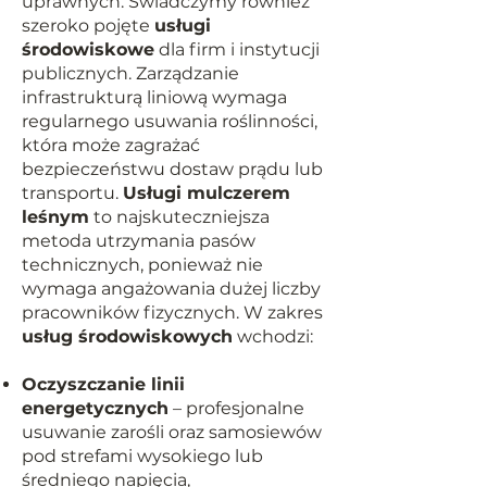
uprawnych. Świadczymy również
szeroko pojęte
usługi
środowiskowe
dla firm i instytucji
publicznych. Zarządzanie
infrastrukturą liniową wymaga
regularnego usuwania roślinności,
która może zagrażać
bezpieczeństwu dostaw prądu lub
transportu.
Usługi mulczerem
leśnym
to najskuteczniejsza
metoda utrzymania pasów
technicznych, ponieważ nie
wymaga angażowania dużej liczby
pracowników fizycznych. W zakres
usług środowiskowych
wchodzi:
Oczyszczanie linii
energetycznych
– profesjonalne
usuwanie zarośli oraz samosiewów
pod strefami wysokiego lub
średniego napięcia,